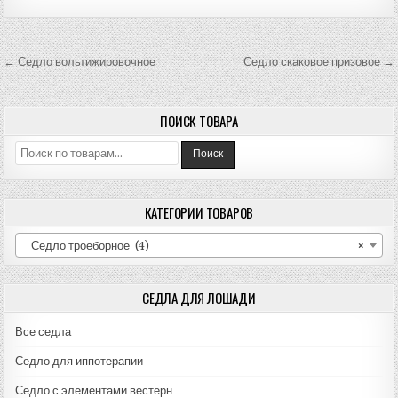
Навигация
← Седло вольтижировочное
Седло скаковое призовое →
по
записям
ПОИСК ТОВАРА
Искать:
Поиск
КАТЕГОРИИ ТОВАРОВ
Седло троеборное (4)
×
СЕДЛА ДЛЯ ЛОШАДИ
Все седла
Седло для иппотерапии
Седло с элементами вестерн