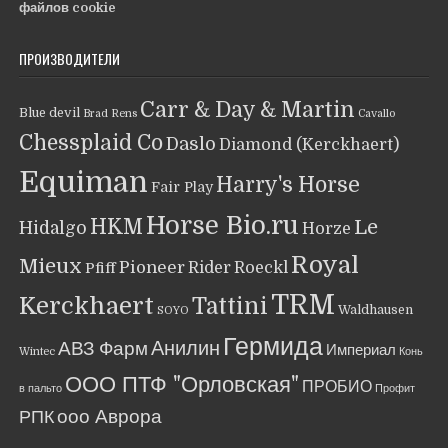
файлов cookie
ПРОИЗВОДИТЕЛИ
Carr & Day & Martin
Blue devil
Brad Rens
Cavallo
Chessplaid Co
Daslo
Diamond (Kerckhaert)
Equiman
Harry's Horse
Fair Play
Horse Bio.ru
HKM
Le
Hidalgo
Horze
Royal
Mieux
Pioneer
Rider
Roeckl
Pfiff
TRM
Kerckhaert
Tattini
Waldhausen
SOYO
Гермида
Анилин
АВЗ Фарм
Империал
Wintec
Конь
ООО ПТФ "Орловская"
ПРОБИО
в пальто
Профит
ооо Аврора
РПК