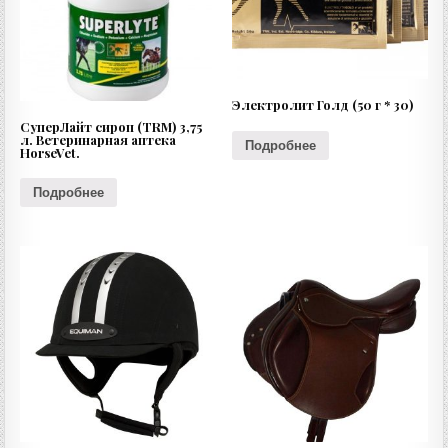
Электролит Голд (50 г * 30)
СуперЛайт сироп (TRM) 3,75
л. Ветеринарная аптека
Подробнее
HorseVet.
Подробнее