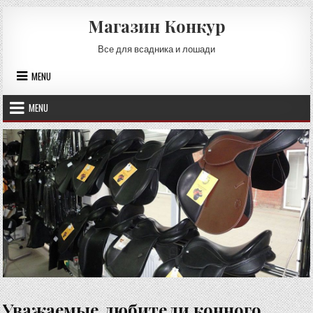
Skip
Магазин Конкур
to
content
Все для всадника и лошади
MENU
MENU
Уважаемые любители конного