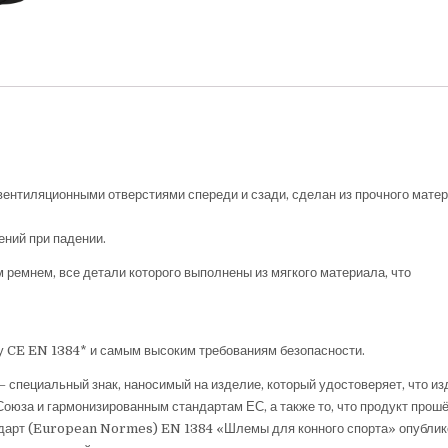
ентиляционными отверстиями спереди и сзади, сделан из прочного матер
ений при падении.
мнем, все детали которого выполнены из мягкого материала, что
 CE EN 1384* и самым высоким требованиям безопасности.
специальный знак, наносимый на изделие, который удостоверяет, что из
оюза и гармонизированным стандартам ЕС, а также то, что продукт прош
андарт (European Normes) EN 1384 «Шлемы для конного спорта» опубли