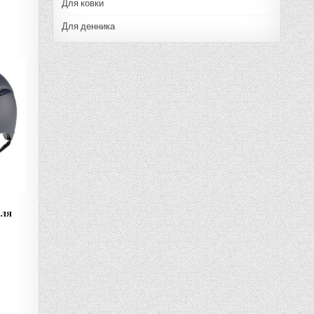
Для ковки
Для денника
для