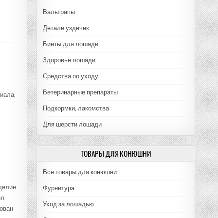
Вальтрапы
Детали уздечек
Бинты для лошади
Здоровье лошади
Средства по уходу
Ветеринарные препараты
иала,
Подкормки, лакомства
Для шерсти лошади
ТОВАРЫ ДЛЯ КОНЮШНИ
Все товары для конюшни
делие
Фурнитура
ёл
Уход за лошадью
кован