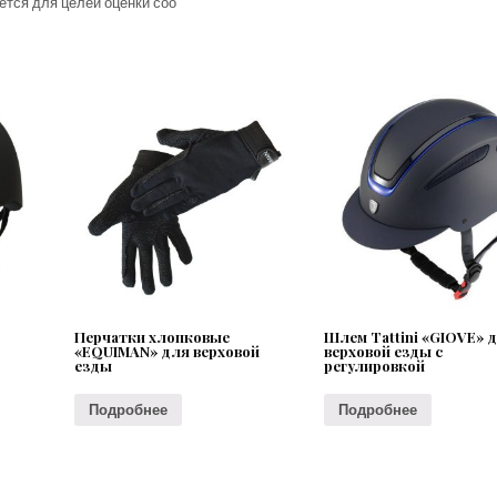
ется для целей оценки соо
Перчатки хлопковые
Шлем Tattini «GIOVE» 
«EQUIMAN» для верховой
верховой езды с
езды
регулировкой
Подробнее
Подробнее