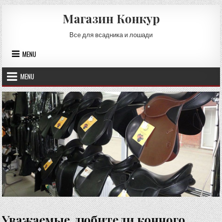
Skip
Магазин Конкур
to
content
Все для всадника и лошади
MENU
MENU
Уважаемые любители конного