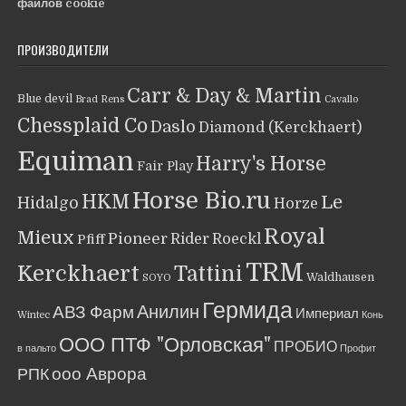
файлов cookie
ПРОИЗВОДИТЕЛИ
Carr & Day & Martin
Blue devil
Brad Rens
Cavallo
Chessplaid Co
Daslo
Diamond (Kerckhaert)
Equiman
Harry's Horse
Fair Play
Horse Bio.ru
HKM
Le
Hidalgo
Horze
Royal
Mieux
Pioneer
Rider
Roeckl
Pfiff
TRM
Kerckhaert
Tattini
Waldhausen
SOYO
Гермида
Анилин
АВЗ Фарм
Империал
Wintec
Конь
ООО ПТФ "Орловская"
ПРОБИО
в пальто
Профит
ооо Аврора
РПК