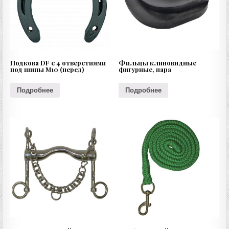
Подкова DF с 4 отверстиями
Фильцы клиновидные
под шипы М10 (перед)
фигурные, пара
Подробнее
Подробнее