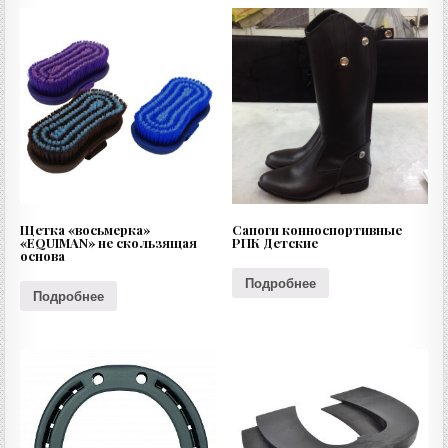
Щетка «восьмерка»
Сапоги конноспортивные
«EQUIMAN» не скользящая
РПК Детские
основа
Подробнее
Подробнее