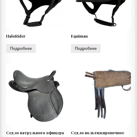
HaloRider
Equiman
Подробнее
Подробнее
Седло патрульного офицера
Седло вольтижировочное