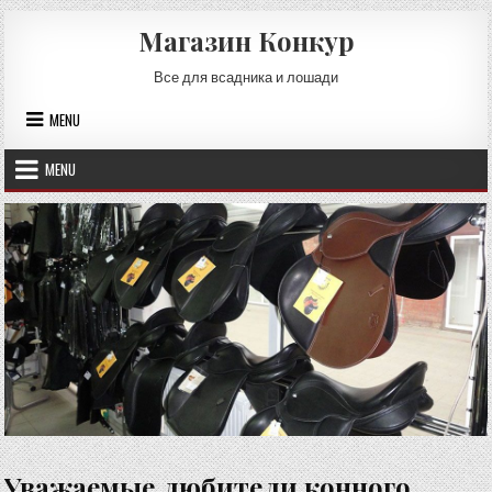
Skip
Магазин Конкур
to
content
Все для всадника и лошади
MENU
MENU
Уважаемые любители конного