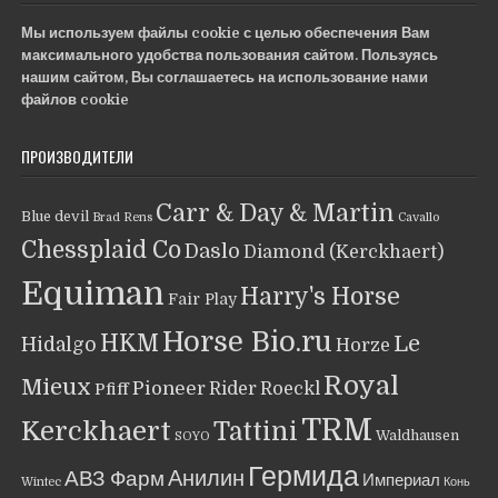
Мы используем файлы cookie с целью обеспечения Вам
максимального удобства пользования сайтом. Пользуясь
нашим сайтом, Вы соглашаетесь на использование нами
файлов cookie
ПРОИЗВОДИТЕЛИ
Carr & Day & Martin
Blue devil
Brad Rens
Cavallo
Chessplaid Co
Daslo
Diamond (Kerckhaert)
Equiman
Harry's Horse
Fair Play
Horse Bio.ru
HKM
Le
Hidalgo
Horze
Royal
Mieux
Pioneer
Rider
Roeckl
Pfiff
TRM
Kerckhaert
Tattini
Waldhausen
SOYO
Гермида
Анилин
АВЗ Фарм
Империал
Wintec
Конь