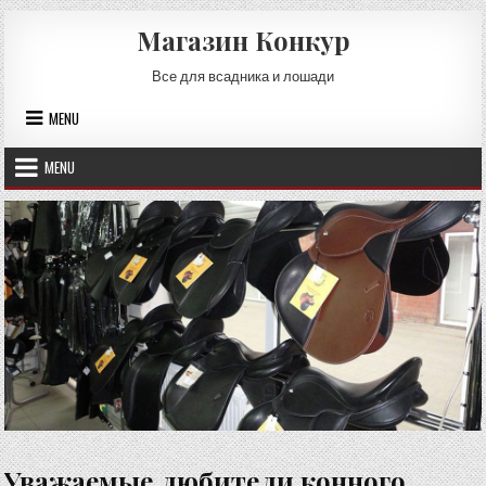
Skip
Магазин Конкур
to
content
Все для всадника и лошади
MENU
MENU
Уважаемые любители конного