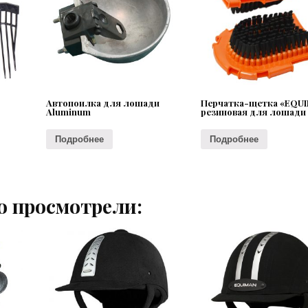
Автопоилка для лошади
Перчатка-щетка «EQU
Aluminum
резиновая для лошади
Подробнее
Подробнее
о просмотрели: