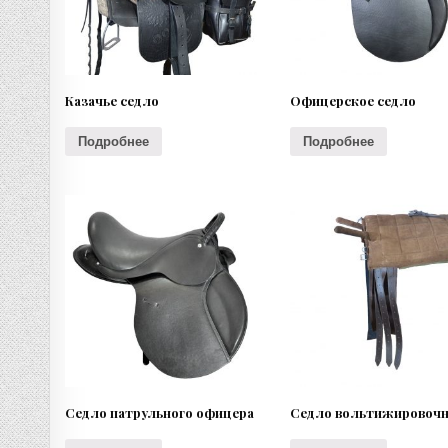
Казачье седло
Офицерское седло
Подробнее
Подробнее
Седло патрульного офицера
Седло вольтижировоч