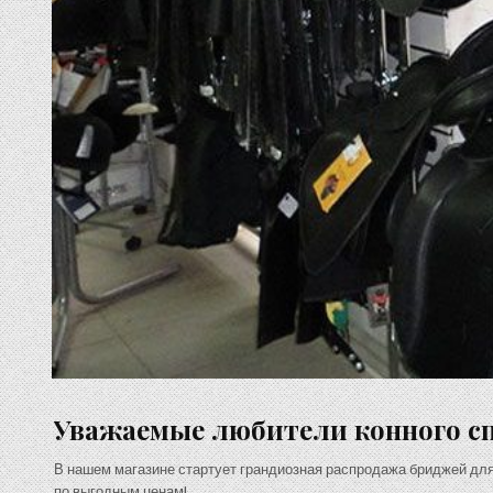
Уважаемые любители конного сп
В нашем магазине стартует грандиозная распродажа бриджей для
по выгодным ценам!