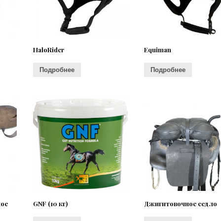
HaloRider
Equiman
Подробнее
Подробнее
ное
GNF (10 кг)
Джигитовочное седло