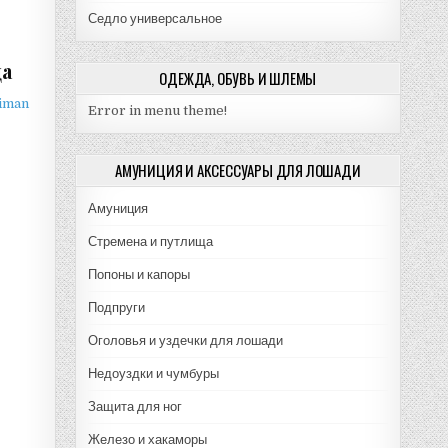
Седло универсальное
ца
ОДЕЖДА, ОБУВЬ И ШЛЕМЫ
iman
Error in menu theme!
АМУНИЦИЯ И АКСЕССУАРЫ ДЛЯ ЛОШАДИ
Амуниция
Стремена и путлища
Попоны и капоры
Подпруги
Оголовья и уздечки для лошади
Недоуздки и чумбуры
Защита для ног
Железо и хакаморы