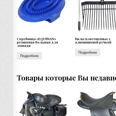
Скребница «EQUIMAN»
Вилы пластиковые с
резиновая большая для
алюминиевой ручкой
лошади
Подробнее
Подробнее
Товары которые Вы недавн