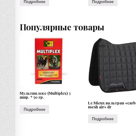
Подробнее
Подробнее
Популярные товары
Мультиплекс (Multiplex) 3
шпр. * 50 гр.
Le Mieux вальтрап «car
mesh air» dr
Подробнее
Подробнее