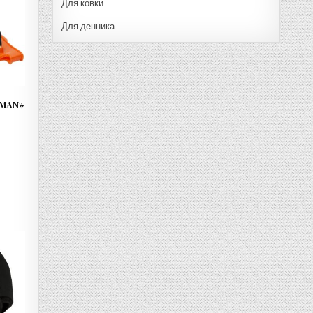
Для ковки
Для денника
IMAN»