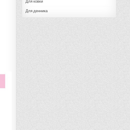
Для ковки
Для денника