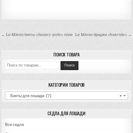
Навигация
← Le Mieux бинты «luxury-polo» пони
Le Mieux бриджи «bascule» →
по
записям
ПОИСК ТОВАРА
Искать:
Поиск
КАТЕГОРИИ ТОВАРОВ
Бинты для лошади (7)
×
СЕДЛА ДЛЯ ЛОШАДИ
Все седла