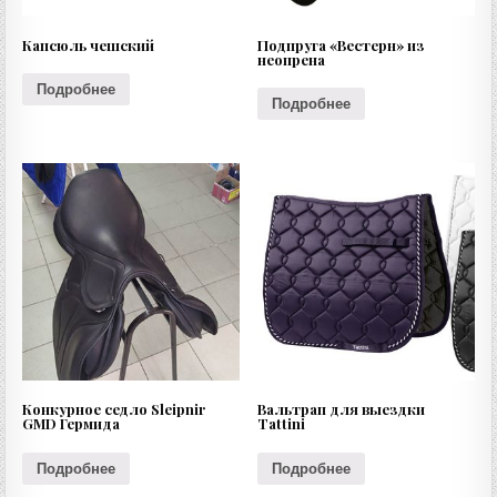
Капсюль чешский
Подпруга «Вестерн» из
неопрена
Подробнее
Подробнее
Конкурное седло Sleipnir
Вальтрап для выездки
GMD Гермида
Tattini
Подробнее
Подробнее