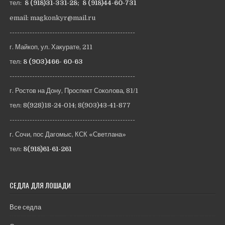
тел:
8 (918)31-331-28
;
8 (918)44-60-731
email: magkonkyr@mail.ru
--------------------------------------------------
г. Майкоп, ул. Хакурате, 211
тел:
8 (903)466- 60-63
--------------------------------------------------
г. Ростов на Дону, Проспект Соколова, 81/1
тел:
8(928)18-24-014
;
8(903)43-41-877
--------------------------------------------------
г. Сочи, пос Дагомыс, КСК «Светлана»
тел:
8(918)61-61-261
СЕДЛА ДЛЯ ЛОШАДИ
Все седла