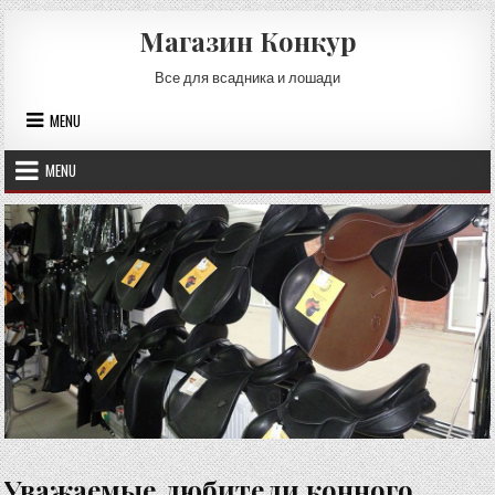
Skip
Магазин Конкур
to
content
Все для всадника и лошади
MENU
MENU
Уважаемые любители конного