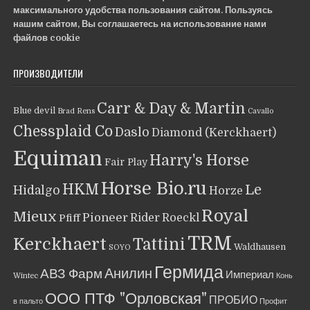
максимального удобства пользования сайтом. Пользуясь
нашим сайтом, Вы соглашаетесь на использование нами
файлов cookie
ПРОИЗВОДИТЕЛИ
Carr & Day & Martin
Blue devil
Brad Rens
Cavallo
Chessplaid Co
Daslo
Diamond (Kerckhaert)
Equiman
Harry's Horse
Fair Play
Horse Bio.ru
HKM
Le
Hidalgo
Horze
Royal
Mieux
Pioneer
Rider
Roeckl
Pfiff
TRM
Kerckhaert
Tattini
Waldhausen
SOYO
Гермида
Анилин
АВЗ Фарм
Империал
Wintec
Конь
ООО ПТФ "Орловская"
ПРОБИО
в пальто
Профит