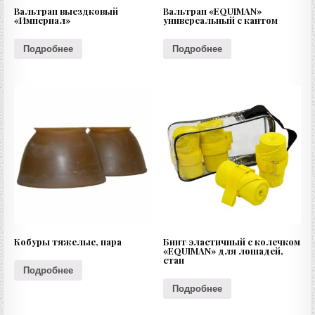
Вальтрап выездковый
Вальтрап «EQUIMAN»
«Империал»
универсальный с кантом
Подробнее
Подробнее
Кобуры тяжелые, пара
Бинт эластичный с колечком
«EQUIMAN» для лошадей,
стан
Подробнее
Подробнее